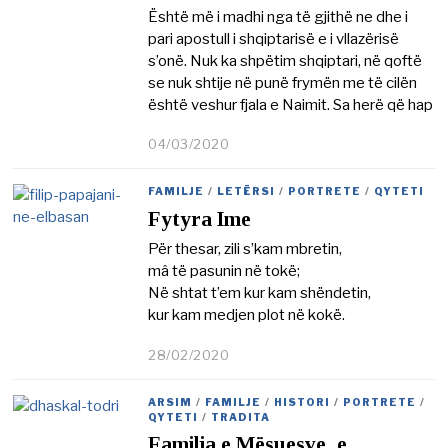
0
Është më i madhi nga të gjithë ne dhe i
2
pari apostull i shqiptarisë e i vllazërisë
1
s’onë. Nuk ka shpëtim shqiptari, në qoftë
se nuk shtije në punë frymën me të cilën
është veshur fjala e Naimit. Sa herë që hap
04/03/2020
2
2
/
FAMILJE
/
LETËRSI
/
PORTRETE
/
QYTETI
0
Fytyra Ime
3
/
Për thesar, zili s’kam mbretin,
2
mâ të pasunin në tokë;
0
2
Në shtat t’em kur kam shëndetin,
1
kur kam medjen plot në kokë.
28/02/2020
2
2
/
ARSIM
/
FAMILJE
/
HISTORI
/
PORTRETE
/
0
QYTETI
/
TRADITA
3
Familja e Mësuesve, e
/