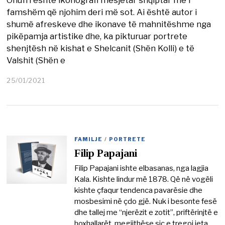
famshëm që njohim deri më sot. Ai është autor i
shumë afreskeve dhe ikonave të mahnitëshme nga
pikëpamja artistike dhe, ka pikturuar portrete
shenjtësh në kishat e Shelcanit (Shën Kolli) e të
Valshit (Shën e
25/01/2021
2
2
/
0
3
/
2
FAMILJE
/
PORTRETE
0
Filip Papajani
2
1
Filip Papajani ishte elbasanas, nga lagjia
Kala. Kishte lindur më 1878. Që në vogëli
kishte çfaqur tendenca pavarësie dhe
mosbesimi në çdo gjë. Nuk i besonte fesë
dhe tallej me “njerëzit e zotit”, priftërinjtë e
hoxhallarët, megjithëse siç e tregoi jeta,