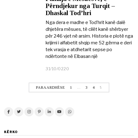
2
Përndjekur nga Turqit –
0
Dhaskal Tod’hri
2
1
Nga dera e madhe e Tod’hrit kanë dalë
dhjetëra mësues, të cilët kanë shërbyer
për 246 vjet në arsim. Historia e plotë nga
krijimi i alfabetit shqip me 52 gërma e deri
tek vrasja e atdhetarit sepse po
ndërtonte në Elbasan një
31/10/0220
2
2
/
0
PARAARDHËSE
1
…
3
4
5
3
/
2
0
2
1
KËRKO