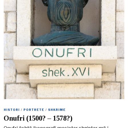
HISTORI
/
PORTRETE
/
SHKRIME
Onufri (1500? – 1578?)
Onufri është ikonografi mesjetar shqiptar më i