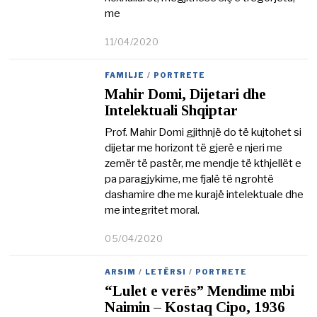
me
11/04/2020
2
2
/
FAMILJE
/
PORTRETE
0
Mahir Domi, Dijetari dhe
3
/
Intelektuali Shqiptar
2
0
Prof. Mahir Domi gjithnjë do të kujtohet si
2
dijetar me horizont të gjerë e njeri me
1
zemër të pastër, me mendje të kthjellët e
pa paragjykime, me fjalë të ngrohtë
dashamire dhe me kurajë intelektuale dhe
me integritet moral.
05/04/2020
2
2
/
ARSIM
/
LETËRSI
/
PORTRETE
0
“Lulet e verës” Mendime mbi
3
/
Naimin – Kostaq Cipo, 1936
2