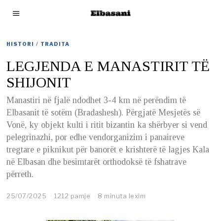
HISTORI
/
TRADITA
LEGJENDA E MANASTIRIT TË
SHIJONIT
Manastiri në fjalë ndodhet 3-4 km në perëndim të
Elbasanit të sotëm (Bradashesh). Përgjatë Mesjetës së
Vonë, ky objekt kulti i ritit bizantin ka shërbyer si vend
pelegrinazhi, por edhe vendorganizim i panaireve
tregtare e piknikut për banorët e krishterë të lagjes Kala
në Elbasan dhe besimtarët orthodoksë të fshatrave
përreth.
25/07/2025
2
1212 pamje
8 minuta lexim
5
/