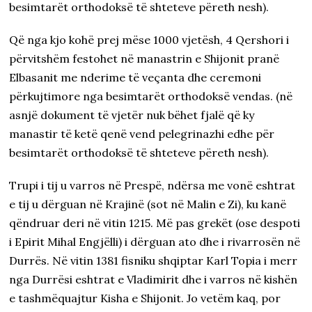
besimtarët orthodoksë të shteteve përeth nesh).
Që nga kjo kohë prej mëse 1000 vjetësh, 4 Qershori i
përvitshëm festohet në manastrin e Shijonit pranë
Elbasanit me nderime të veçanta dhe ceremoni
përkujtimore nga besimtarët orthodoksë vendas. (në
asnjë dokument të vjetër nuk bëhet fjalë që ky
manastir të ketë qenë vend pelegrinazhi edhe për
besimtarët orthodoksë të shteteve përeth nesh).
Trupi i tij u varros në Prespë, ndërsa me vonë eshtrat
e tij u dërguan në Krajinë (sot në Malin e Zi), ku kanë
qëndruar deri në vitin 1215. Më pas grekët (ose despoti
i Epirit Mihal Engjëlli) i dërguan ato dhe i rivarrosën në
Durrës. Në vitin 1381 fisniku shqiptar Karl Topia i merr
nga Durrësi eshtrat e Vladimirit dhe i varros në kishën
e tashmëquajtur Kisha e Shijonit. Jo vetëm kaq, por