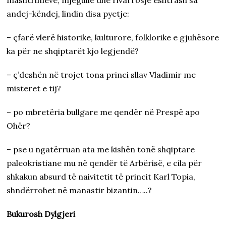
mashtrimeve, mjegulle dhe rivarrosje eshtrash sa
andej-këndej, lindin disa pyetje:
– çfarë vlerë historike, kulturore, folklorike e gjuhësore
ka për ne shqiptarët kjo legjendë?
– ç’deshën në trojet tona princi sllav Vladimir me
misteret e tij?
– po mbretëria bullgare me qendër në Prespë apo
Ohër?
– pse u ngatërruan ata me kishën tonë shqiptare
paleokristiane mu në qendër të Arbërisë, e cila për
shkakun absurd të naivitetit të princit Karl Topia,
shndërrohet në manastir bizantin…..?
Bukurosh Dylgjeri