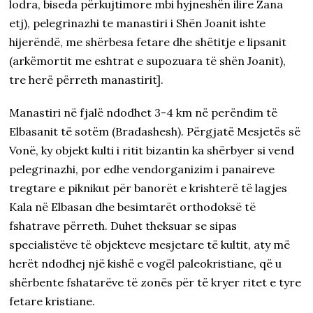
lodra, biseda përkujtimore mbi hyjneshën ilire Zana
etj),
pelegrinazhi te manastiri i Shën Joanit ishte
hijerëndë, me shërbesa fetare dhe shëtitje e lipsanit
(arkëmortit me eshtrat e supozuara të shën Joanit),
tre herë përreth manastirit].
Manastiri në fjalë ndodhet 3-4 km në perëndim të
Elbasanit të sotëm (Bradashesh). Përgjatë Mesjetës së
Vonë, ky objekt kulti i ritit bizantin ka shërbyer si vend
pelegrinazhi, por edhe vendorganizim i panaireve
tregtare e piknikut për banorët e krishterë të lagjes
Kala në Elbasan dhe besimtarët orthodoksë të
fshatrave përreth. Duhet theksuar se sipas
specialistëve të objekteve mesjetare të kultit, aty më
herët ndodhej një kishë e vogël paleokristiane, që u
shërbente fshatarëve të zonës për të kryer ritet e tyre
fetare kristiane.