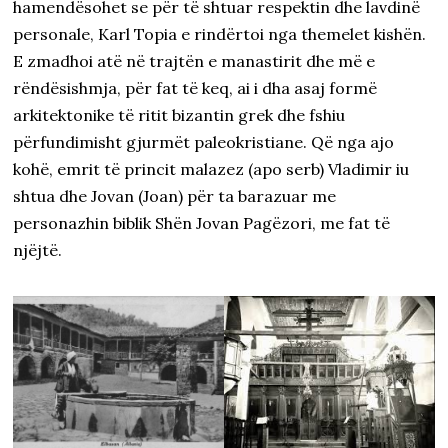
hamendësohet se për të shtuar respektin dhe lavdinë
personale, Karl Topia e rindërtoi nga themelet kishën.
E zmadhoi atë në trajtën e manastirit dhe më e
rëndësishmja, për fat të keq, ai i dha asaj formë
arkitektonike të ritit bizantin grek dhe fshiu
përfundimisht gjurmët paleokristiane. Që nga ajo
kohë, emrit të princit malazez (apo serb) Vladimir iu
shtua dhe Jovan (Joan) për ta barazuar me
personazhin biblik Shën Jovan Pagëzori, me fat të
njëjtë.