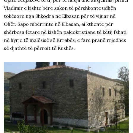
Vladimir e kishte bërë zakon të përshkonte udhën
tokësore nga Shkodra në Elbasan për të vijuar në
Ohër. Sapo mbërrinte në Elbasan, ai kthente për
shërbesa fetare në kishën paleokristiane të këtij fshati
në hyrje të malësisë së Krrabës, e fare pranë rrjedhës
së djathtë të përroit të Kushës.