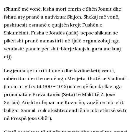
(Shumë më vonë, kisha mori emrin e Shën Joanit dhe
fshati aty pranë u nativizua: Shijon. Shekuj më vonë,
pushtuesit osmanë e quajtën krejt Fushën e
Shkumbinit, Fusha e Jondës (kalit), sepse shikuan se
pikërisht pranë manastirit në fjalë organizohej nga
vendasit: panair për shit-blerje kuajsh, gara me kuaj
etj).
Legjenda që ia rriti famën dhe lavdinë këtij vendi,
mbërritur deri te ne që nga Mesjeta, thotë se Vladimiri
(lindur rreth vitit 900 – 1015) ishte një fisnik sllav nga
principata e Prevalitanës (Zeta) të Malit të Zi (ose
Serbia). Ai ishte i fejuar me Kozarën, vajzën e mbretit
bullgar Samuil, i cili e kishte qendrën e mbretërisë së tij
në Prespë (ose Ohër).
Gjatë ecejakeve të tij për te nusja dhe ansjelltas, princi