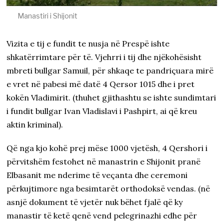
Manastiri i Shijonit
Vizita e tij e fundit te nusja në Prespë ishte
shkatërrimtare për të. Vjehrri i tij dhe njëkohësisht
mbreti bullgar Samuil, për shkaqe te pandriçuara mirë
e vret në pabesi më datë 4 Qersor 1015 dhe i pret
kokën Vladimirit. (thuhet gjithashtu se ishte sundimtari
i fundit bullgar Ivan Vladislavi i Pashpirt, ai që kreu
aktin kriminal).
Që nga kjo kohë prej mëse 1000 vjetësh, 4 Qershori i
përvitshëm festohet në manastrin e Shijonit pranë
Elbasanit me nderime të veçanta dhe ceremoni
përkujtimore nga besimtarët orthodoksë vendas. (në
asnjë dokument të vjetër nuk bëhet fjalë që ky
manastir të ketë qenë vend pelegrinazhi edhe për