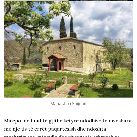
Manastiri i Shijonit
Mirëpo, në fund të gjithë këtyre ndodhive të mveshura
me një tis të errët paqartësish dhe ndoshta