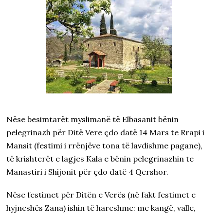
0
7
/
2
0
2
5
Nëse besimtarët myslimanë të Elbasanit bënin
pelegrinazh për Ditë Vere çdo datë 14 Mars te Rrapi i
Mansit (festimi i rrënjëve tona të lavdishme pagane),
të krishterët e lagjes Kala e bënin pelegrinazhin te
Manastiri i Shijonit për çdo datë 4 Qershor.
Nëse festimet për Ditën e Verës (në fakt festimet e
hyjneshës Zana) ishin të hareshme: me kangë, valle,