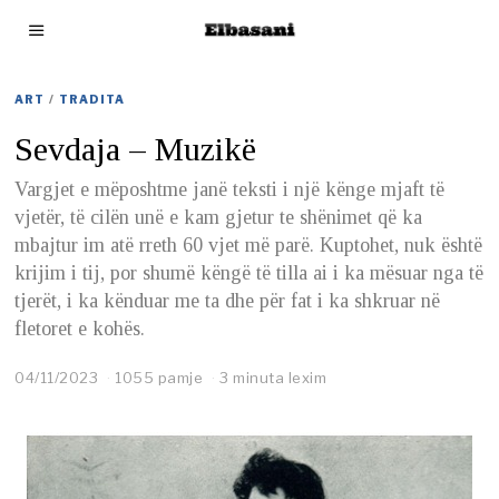
ART
/
TRADITA
Sevdaja – Muzikë
Vargjet e mëposhtme janë teksti i një kënge mjaft të
vjetër, të cilën unë e kam gjetur te shënimet që ka
mbajtur im atë rreth 60 vjet më parë. Kuptohet, nuk është
krijim i tij, por shumë këngë të tilla ai i ka mësuar nga të
tjerët, i ka kënduar me ta dhe për fat i ka shkruar në
fletoret e kohës.
04/11/2023
0
1055 pamje
3 minuta lexim
4
/
1
1
/
2