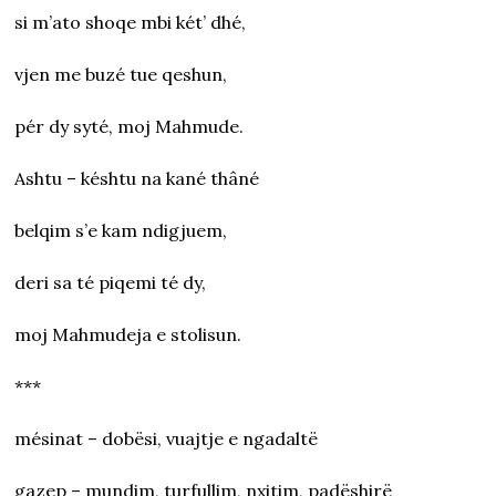
si m’ato shoqe mbi két’ dhé,
vjen me buzé tue qeshun,
pér dy syté, moj Mahmude.
Ashtu – késhtu na kané thâné
belqim s’e kam ndigjuem,
deri sa té piqemi té dy,
moj Mahmudeja e stolisun.
***
mésinat – dobësi, vuajtje e ngadaltë
gazep – mundim, turfullim, nxitim, padëshirë