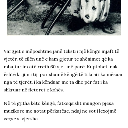
Vargjet e mëposhtme janë teksti i një kënge mjaft të
vjetër, të cilën unë e kam gjetur te shënimet që ka
mbajtur im atë rreth 60 vjet më parë. Kuptohet, nuk
është krijim i tij, por shumë këngë të tilla ai i ka mësuar
nga të tjerët, i ka kënduar me ta dhe për fat i ka
shkruar në fletoret e kohës.
Në të gjitha këto këngë, fatkeqsisht mungon pjesa
muzikore me notat përkatëse, ndaj ne sot i lexojmë
veçse si vjersha.