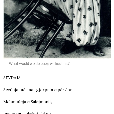
What would we do baby, without us?
SEVDAJA
Sevdaja mésinat gjarpnin e pérvlon,
Mahmudeja e Sulejmanit,
me gazep sokakut shkon.