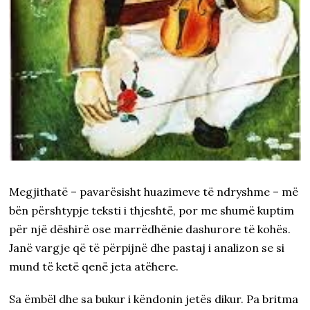
Megjithatë – pavarësisht huazimeve të ndryshme – më
bën përshtypje teksti i thjeshtë, por me shumë kuptim
për një dëshirë ose marrëdhënie dashurore të kohës.
Janë vargje që të përpijnë dhe pastaj i analizon se si
mund të ketë qenë jeta atëhere.
Sa ëmbël dhe sa bukur i këndonin jetës dikur. Pa britma