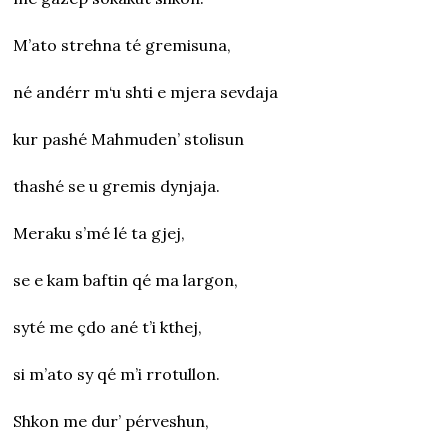
M’ato strehna té gremisuna,
né andérr m‘u shti e mjera sevdaja
kur pashé Mahmuden’ stolisun
thashé se u gremis dynjaja.
Meraku s’mé lé ta gjej,
se e kam baftin qé ma largon,
syté me çdo ané t’i kthej,
si m’ato sy qé m’i rrotullon.
Shkon me dur’ pérveshun,