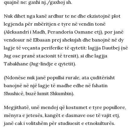
quajnë ne: gaxhi nj./gaxhoj sh.
Nuk dihet nga kanë ardhur te ne dhe ekzistojnë plot
legjenda për mbëritjen e tyre në vendin tonë
(Aleksandri i Madh, Perandoria Osmane etj), por janë
vendosur në Elbasan prej shekujsh dhe banojnë në dy
lagje të veçanta periferike të qytetit: lagjja Dautbej (në
Jug ose pranë stacionit të trenit),
si dhe lagjja
Tabakhane (Jug-lindje e qytetit).
(Ndonëse nuk janë popullsi rurale, ata çuditërisht
banojnë në një lagje të madhe edhe në fshatin
Shushicë, buzë lumit Shkumbin).
Megjithatë, unë mendoj që kostumet e tyre popullore,
mënyra e jetesës, kangët e dasmave ose të vajit etj,
janë cak i volitshëm për studiuesit e etnokulturës.