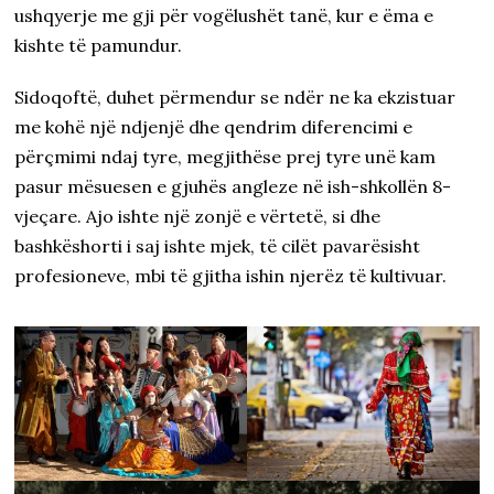
ushqyerje me gji për vogëlushët tanë, kur e ëma e
kishte të pamundur.
Sidoqoftë, duhet përmendur se ndër ne ka ekzistuar
me kohë një ndjenjë dhe qendrim diferencimi e
përçmimi ndaj tyre, megjithëse prej tyre unë kam
pasur mësuesen e gjuhës angleze në ish-shkollën 8-
vjeçare. Ajo ishte një zonjë e vërtetë, si dhe
bashkëshorti i saj ishte mjek, të cilët pavarësisht
profesioneve, mbi të gjitha ishin njerëz të kultivuar.