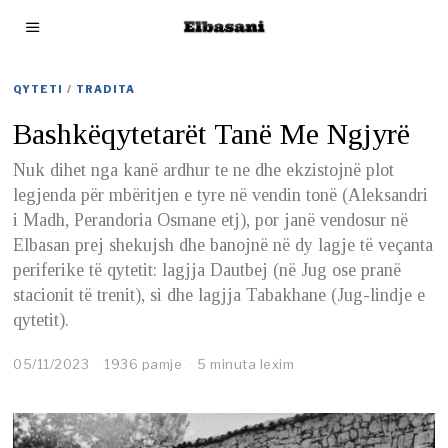
QYTETI
/
TRADITA
Bashkëqytetarët Tanë Me Ngjyrë
Nuk dihet nga kanë ardhur te ne dhe ekzistojnë plot
legjenda për mbëritjen e tyre në vendin tonë (Aleksandri
i Madh, Perandoria Osmane etj), por janë vendosur në
Elbasan prej shekujsh dhe banojnë në dy lagje të veçanta
periferike të qytetit: lagjja Dautbej (në Jug ose pranë
stacionit të trenit), si dhe lagjja Tabakhane (Jug-lindje e
qytetit).
05/11/2023
0
1936 pamje
5 minuta lexim
5
/
1
1