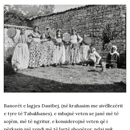
Banorët e lagjes Dautbej, (në krahasim me sivëllezërit
e tyre të Tabakhanes), e mbajnë veten se janë më të
sojëm, më të ngritur, e konsiderojnë veten që i
përkasin një rendi më të lartë shoqëror, ndaj nuk