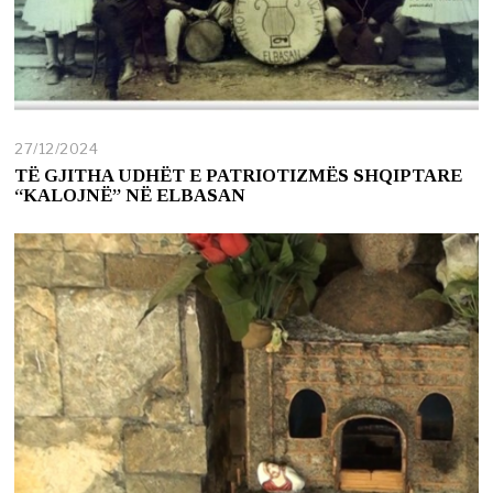
27/12/2024
2
7
TË GJITHA UDHËT E PATRIOTIZMËS SHQIPTARE
/
“KALOJNË” NË ELBASAN
1
2
/
2
0
2
4