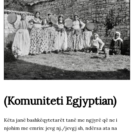
/
2
0
2
3
(Komuniteti Egjyptian)
Këta janë bashkëqytetarët tanë me ngjyrë që ne i
njohim me emrin: jevg nj./jevgj sh, ndërsa ata na