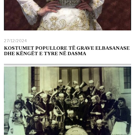
27/12/2024
2
7
KOSTUMET POPULLORE TË GRAVE ELBASANASE
/
DHE KËNGËT E TYRE NË DASMA
1
2
/
2
0
2
4