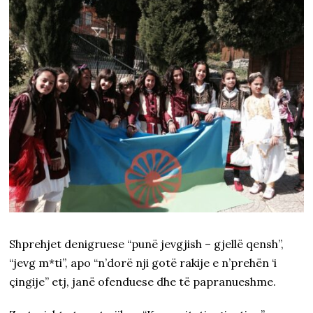
Shprehjet denigruese “punë jevgjish – gjellë qensh”,
“jevg m*ti”, apo “n’dorë nji gotë rakije e n’prehën ‘i
çingije” etj, janë ofenduese dhe të papranueshme.