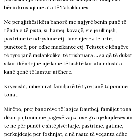
bënin krushqi me ata të Tabakhanes.
Në përgjithësi këta banorë me ngjyrë bënin punë të
rënda e të pista, si: hamej, kovaçë, vjelje ullinjsh,
pastrime të ndryshme etj. Janë njerëz të urtë,
punëtorë, por edhe muzikantë etj. Tekstet e këngëve
të tyre janë melankolike, të trishtuara … sa që të duket
sikur i këndojnë një kohe të lashtë kur ata ndoshta
kanë qenë të lumtur atëhere.
Kryesisht, mbiemrat familjarë të tyre janë toponime
tonat.
Mirëpo, prej banorëve të lagjes Dautbej, familjet tona
dikur pajtonin me pagesë vajza ose gra që kujdeseshin
te ne për punët e shtëpisë: larje, pastrime, gatime,
përkujdesje për foshnjat, e në raste të veçanta edhe