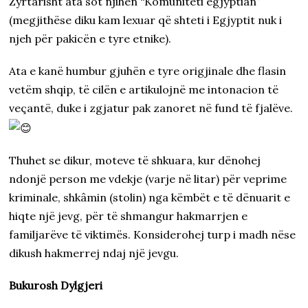
Zyrtarisht ata sot njihen “Komuniteti egjyptian”
(megjithëse diku kam lexuar që shteti i Egjyptit nuk i
njeh për pakicën e tyre etnike).
Ata e kanë humbur gjuhën e tyre origjinale dhe flasin
vetëm shqip, të cilën e artikulojnë me intonacion të
veçantë, duke i zgjatur pak zanoret në fund të fjalëve.
Thuhet se dikur, moteve të shkuara, kur dënohej
ndonjë person me vdekje (varje në litar) për veprime
kriminale, shkâmin (stolin) nga këmbët e të dënuarit e
hiqte një jevg, për të shmangur hakmarrjen e
familjarëve të viktimës. Konsiderohej turp i madh nëse
dikush hakmerrej ndaj një jevgu.
Bukurosh Dylgjeri